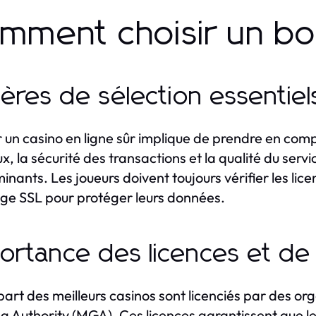
mment choisir un bon
tères de sélection essentiel
r un casino en ligne sûr implique de prendre en compt
x, la sécurité des transactions et la qualité du servi
nants. Les joueurs doivent toujours vérifier les licen
ge SSL pour protéger leurs données.
ortance des licences et de 
part des meilleurs casinos sont licenciés par des 
 Authority (MGA). Ces licences garantissent que les 