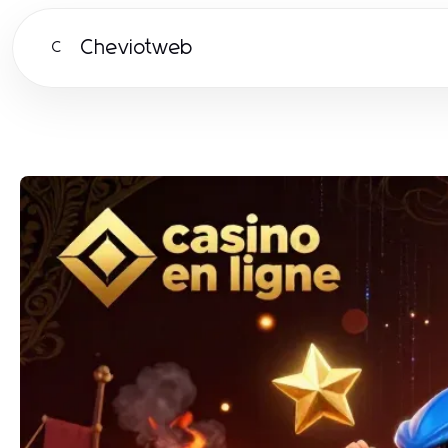
Cheviotweb
C