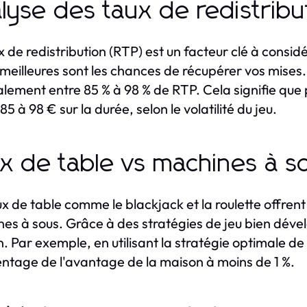
lyse des taux de redistribu
 de redistribution (RTP) est un facteur clé à considér
 meilleures sont les chances de récupérer vos mises
lement entre 85 % à 98 % de RTP. Cela signifie que
85 à 98 € sur la durée, selon le volatilité du jeu.
x de table vs machines à s
ux de table comme le blackjack et la roulette offrent
es à sous. Grâce à des stratégies de jeu bien déve
. Par exemple, en utilisant la stratégie optimale de 
ntage de l'avantage de la maison à moins de 1 %.