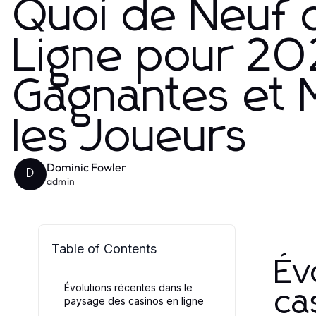
Quoi de Neuf 
Ligne pour 20
Gagnantes et M
les Joueurs
Dominic Fowler
D
admin
Table of Contents
Év
Évolutions récentes dans le
ca
paysage des casinos en ligne