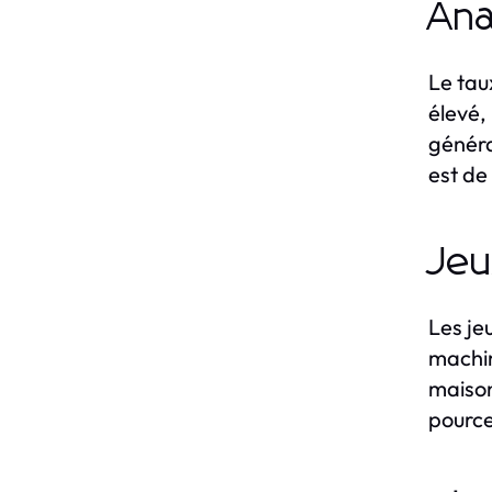
Ana
Le taux
élevé,
généra
est de 
Jeu
Les je
machin
maison
pource