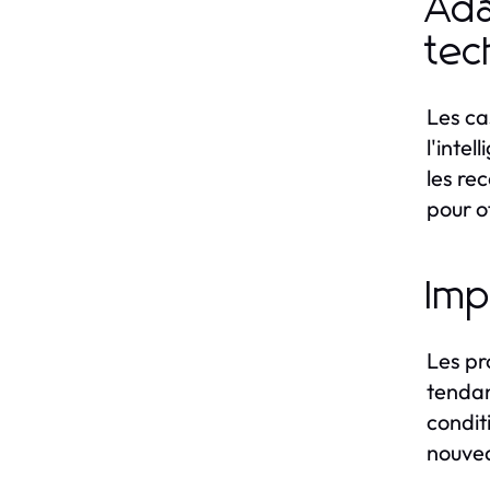
Ada
tec
Les ca
l'intel
les re
pour o
Imp
Les pr
tendan
condit
nouvea