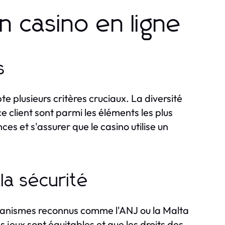
 casino en ligne
s
e plusieurs critères cruciaux. La diversité
ce client sont parmi les éléments les plus
ces et s'assurer que le casino utilise un
la sécurité
organismes reconnus comme l'ANJ ou la Malta
jeux sont équitables et que les droits des