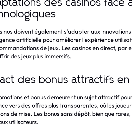
ptations des casinos face
hnologiques
sinos doivent également s'adapter aux innovations t
ligence artificielle pour améliorer l'expérience utilisa
commandations de jeux. Les casinos en direct, par e
ffrir des jeux plus immersifs.
act des bonus attractifs e
omotions et bonus demeurent un sujet attractif pour
ce vers des offres plus transparentes, où les joue
ions de mise. Les bonus sans dépôt, bien que rares, a
ux utilisateurs.