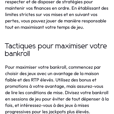
respecter et de disposer de stratégies pour
maintenir vos finances en ordre. En établissant des
limites strictes sur vos mises et en suivant vos
pertes, vous pouvez jouer de manière responsable
tout en maximisant votre temps de jeu.
Tactiques pour maximiser votre
bankroll
Pour maximiser votre bankroll, commencez par
choisir des jeux avec un avantage de la maison
faible et des RTP élevés. Utilisez des bonus et
promotions à votre avantage, mais assurez-vous
de lire les conditions de mise. Divisez votre bankroll
en sessions de jeu pour éviter de tout dépenser à la
fois, et intéressez-vous à des jeux à mises
progressives pour les jackpots plus élevés.