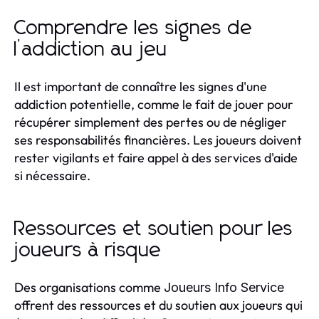
Comprendre les signes de
l’addiction au jeu
Il est important de connaître les signes d'une
addiction potentielle, comme le fait de jouer pour
récupérer simplement des pertes ou de négliger
ses responsabilités financières. Les joueurs doivent
rester vigilants et faire appel à des services d'aide
si nécessaire.
Ressources et soutien pour les
joueurs à risque
Des organisations comme
Joueurs Info Service
offrent des ressources et du soutien aux joueurs qui