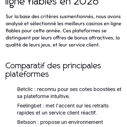
ligne fiables en 2026
Sur la base des critères susmentionnés, nous avons
analysé et sélectionné les meilleurs casinos en ligne
fiables pour cette année. Ces plateformes se
distinguent par leurs offres de bonus attractives, la
qualité de leurs jeux, et leur service client.
Comparatif des principales
plateformes
Betclic
: reconnu pour ses cotes boostées et
sa plateforme intuitive.
Feelingbet
: met l'accent sur les retraits
rapides et un service client réactif.
Betsson
: propose un environnement