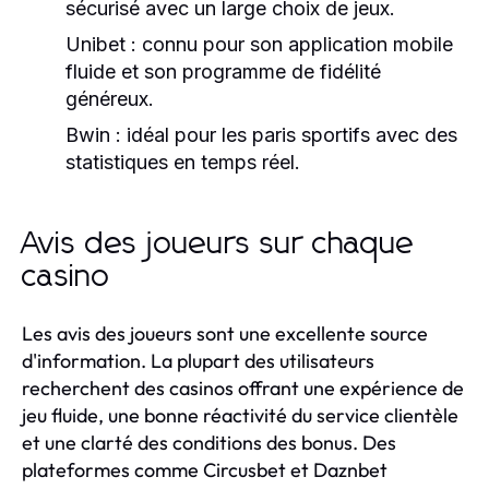
sécurisé avec un large choix de jeux.
Unibet
: connu pour son application mobile
fluide et son programme de fidélité
généreux.
Bwin
: idéal pour les paris sportifs avec des
statistiques en temps réel.
Avis des joueurs sur chaque
casino
Les avis des joueurs sont une excellente source
d'information. La plupart des utilisateurs
recherchent des casinos offrant une expérience de
jeu fluide, une bonne réactivité du service clientèle
et une clarté des conditions des bonus. Des
plateformes comme Circusbet et Daznbet