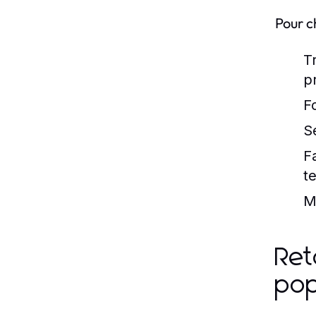
Pour ch
T
p
F
S
Fa
t
M
Ret
pop