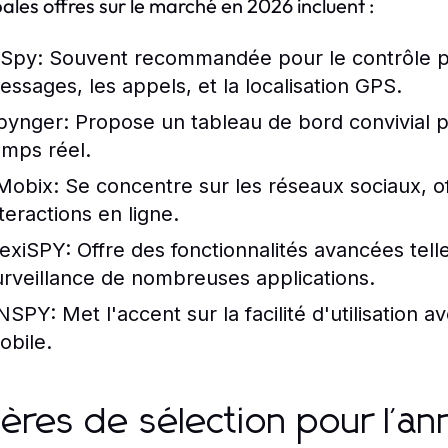
pales offres sur le marché en 2026 incluent :
Spy
: Souvent recommandée pour le contrôle par
essages, les appels, et la localisation GPS.
pynger
: Propose un tableau de bord convivial p
emps réel.
Mobix
: Se concentre sur les réseaux sociaux, o
teractions en ligne.
lexiSPY
: Offre des fonctionnalités avancées tell
urveillance de nombreuses applications.
NSPY
: Met l'accent sur la facilité d'utilisation 
obile.
tères de sélection pour l'