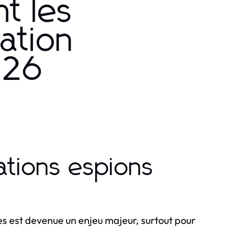
t les
ation
026
ations espions
les est devenue un enjeu majeur, surtout pour