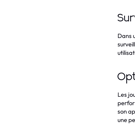
Sur
Dans u
survei
utilis
Opt
Les jo
perfor
son ap
une pe