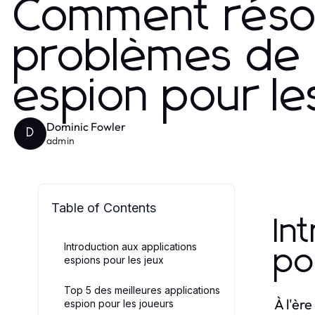
Comment résou
problèmes de m
espion pour l
Dominic Fowler
D
admin
Table of Contents
In
Introduction aux applications
po
espions pour les jeux
Top 5 des meilleures applications
À l'èr
espion pour les joueurs