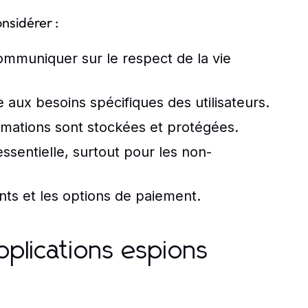
onsidérer :
ommuniquer sur le respect de la vie
aux besoins spécifiques des utilisateurs.
rmations sont stockées et protégées.
ssentielle, surtout pour les non-
s et les options de paiement.
pplications espions