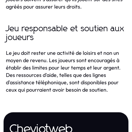
agréés pour assurer leurs droits.
Jeu responsable et soutien aux
joueurs
Le jeu doit rester une activité de loisirs et non un
moyen de revenu. Les joueurs sont encouragés à
établir des limites pour leur temps et leur argent.
Des ressources d'aide, telles que des lignes
d'assistance téléphonique, sont disponibles pour
ceux qui pourraient avoir besoin de soutien.
Cheviotweb