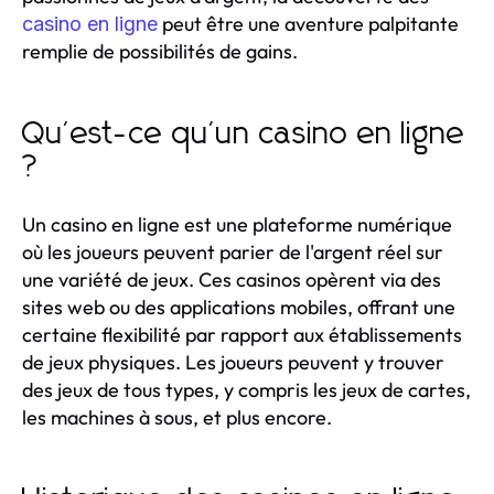
peut être une aventure palpitante
casino en ligne
remplie de possibilités de gains.
Qu'est-ce qu'un casino en ligne
?
Un casino en ligne est une plateforme numérique
où les joueurs peuvent parier de l'argent réel sur
une variété de jeux. Ces casinos opèrent via des
sites web ou des applications mobiles, offrant une
certaine flexibilité par rapport aux établissements
de jeux physiques. Les joueurs peuvent y trouver
des jeux de tous types, y compris les jeux de cartes,
les machines à sous, et plus encore.