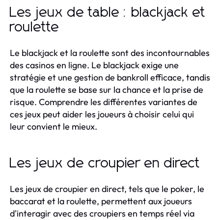
Les jeux de table : blackjack et
roulette
Le blackjack et la roulette sont des incontournables
des casinos en ligne. Le blackjack exige une
stratégie et une gestion de bankroll efficace, tandis
que la roulette se base sur la chance et la prise de
risque. Comprendre les différentes variantes de
ces jeux peut aider les joueurs à choisir celui qui
leur convient le mieux.
Les jeux de croupier en direct
Les jeux de croupier en direct, tels que le poker, le
baccarat et la roulette, permettent aux joueurs
d'interagir avec des croupiers en temps réel via