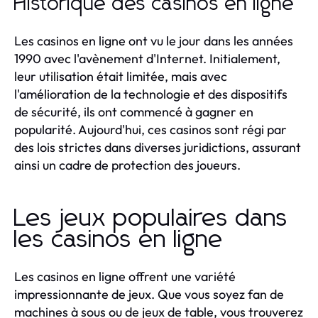
Historique des casinos en ligne
Les casinos en ligne ont vu le jour dans les années
1990 avec l'avènement d'Internet. Initialement,
leur utilisation était limitée, mais avec
l'amélioration de la technologie et des dispositifs
de sécurité, ils ont commencé à gagner en
popularité. Aujourd'hui, ces casinos sont régi par
des lois strictes dans diverses juridictions, assurant
ainsi un cadre de protection des joueurs.
Les jeux populaires dans
les casinos en ligne
Les casinos en ligne offrent une variété
impressionnante de jeux. Que vous soyez fan de
machines à sous ou de jeux de table, vous trouverez