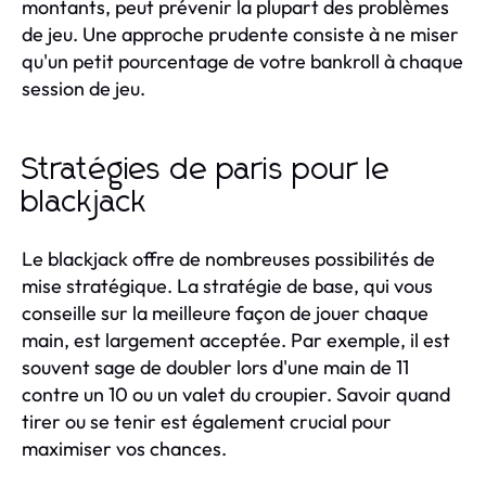
montants, peut prévenir la plupart des problèmes
de jeu. Une approche prudente consiste à ne miser
qu'un petit pourcentage de votre bankroll à chaque
session de jeu.
Stratégies de paris pour le
blackjack
Le blackjack offre de nombreuses possibilités de
mise stratégique. La stratégie de base, qui vous
conseille sur la meilleure façon de jouer chaque
main, est largement acceptée. Par exemple, il est
souvent sage de doubler lors d'une main de 11
contre un 10 ou un valet du croupier. Savoir quand
tirer ou se tenir est également crucial pour
maximiser vos chances.