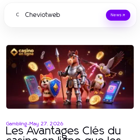
Cheviotweb
C
News
Gambling
-
May 27, 2026
Les Avantages Clés du