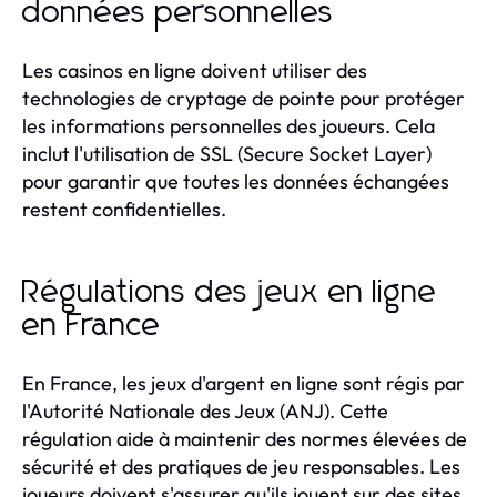
données personnelles
Les casinos en ligne doivent utiliser des
technologies de cryptage de pointe pour protéger
les informations personnelles des joueurs. Cela
inclut l'utilisation de SSL (Secure Socket Layer)
pour garantir que toutes les données échangées
restent confidentielles.
Régulations des jeux en ligne
en France
En France, les jeux d'argent en ligne sont régis par
l'Autorité Nationale des Jeux (ANJ). Cette
régulation aide à maintenir des normes élevées de
sécurité et des pratiques de jeu responsables. Les
joueurs doivent s'assurer qu'ils jouent sur des sites