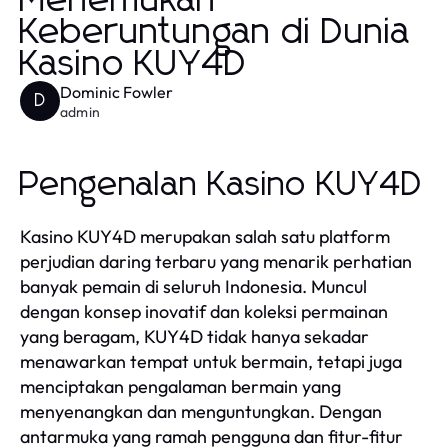
Menemukan
Keberuntungan di Dunia
Kasino KUY4D
Dominic Fowler
D
admin
Pengenalan Kasino KUY4D
Kasino KUY4D merupakan salah satu platform
perjudian daring terbaru yang menarik perhatian
banyak pemain di seluruh Indonesia. Muncul
dengan konsep inovatif dan koleksi permainan
yang beragam, KUY4D tidak hanya sekadar
menawarkan tempat untuk bermain, tetapi juga
menciptakan pengalaman bermain yang
menyenangkan dan menguntungkan. Dengan
antarmuka yang ramah pengguna dan fitur-fitur