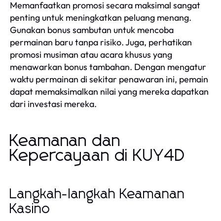
Memanfaatkan promosi secara maksimal sangat
penting untuk meningkatkan peluang menang.
Gunakan bonus sambutan untuk mencoba
permainan baru tanpa risiko. Juga, perhatikan
promosi musiman atau acara khusus yang
menawarkan bonus tambahan. Dengan mengatur
waktu permainan di sekitar penawaran ini, pemain
dapat memaksimalkan nilai yang mereka dapatkan
dari investasi mereka.
Keamanan dan
Kepercayaan di KUY4D
Langkah-langkah Keamanan
Kasino