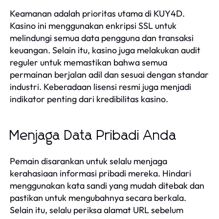
Keamanan adalah prioritas utama di KUY4D.
Kasino ini menggunakan enkripsi SSL untuk
melindungi semua data pengguna dan transaksi
keuangan. Selain itu, kasino juga melakukan audit
reguler untuk memastikan bahwa semua
permainan berjalan adil dan sesuai dengan standar
industri. Keberadaan lisensi resmi juga menjadi
indikator penting dari kredibilitas kasino.
Menjaga Data Pribadi Anda
Pemain disarankan untuk selalu menjaga
kerahasiaan informasi pribadi mereka. Hindari
menggunakan kata sandi yang mudah ditebak dan
pastikan untuk mengubahnya secara berkala.
Selain itu, selalu periksa alamat URL sebelum