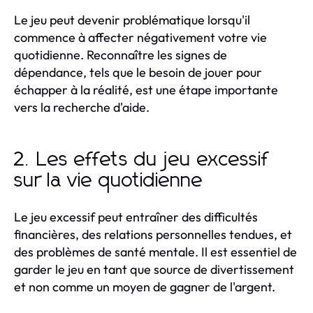
Le jeu peut devenir problématique lorsqu'il
commence à affecter négativement votre vie
quotidienne. Reconnaître les signes de
dépendance, tels que le besoin de jouer pour
échapper à la réalité, est une étape importante
vers la recherche d'aide.
2. Les effets du jeu excessif
sur la vie quotidienne
Le jeu excessif peut entraîner des difficultés
financières, des relations personnelles tendues, et
des problèmes de santé mentale. Il est essentiel de
garder le jeu en tant que source de divertissement
et non comme un moyen de gagner de l'argent.