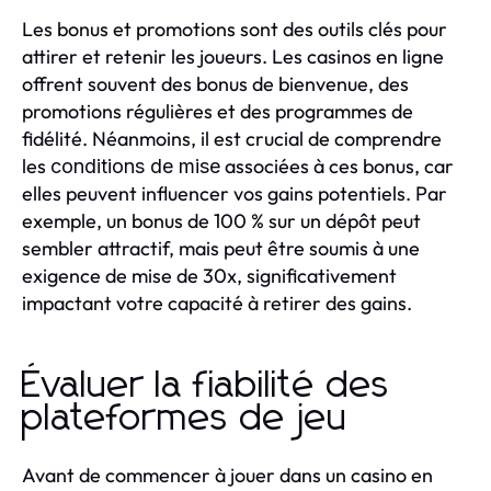
Les bonus et promotions sont des outils clés pour
attirer et retenir les joueurs. Les casinos en ligne
offrent souvent des bonus de bienvenue, des
promotions régulières et des programmes de
fidélité. Néanmoins, il est crucial de comprendre
les
associées à ces bonus, car
conditions de mise
elles peuvent influencer vos gains potentiels. Par
exemple, un bonus de 100 % sur un dépôt peut
sembler attractif, mais peut être soumis à une
exigence de mise de 30x, significativement
impactant votre capacité à retirer des gains.
Évaluer la fiabilité des
plateformes de jeu
Avant de commencer à jouer dans un casino en