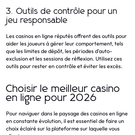
3. Outils de contrôle pour un
jeu responsable
Les casinos en ligne réputés offrent des outils pour
aider les joueurs à gérer leur comportement, tels
que les limites de dépôt, les périodes d'auto-
exclusion et les sessions de réflexion. Utilisez ces
outils pour rester en contrôle et éviter les excès.
Choisir le meilleur casino
en ligne pour 2026
Pour naviguer dans le paysage des casinos en ligne
en constante évolution, il est essentiel de faire un
choix éclairé sur la plateforme sur laquelle vous