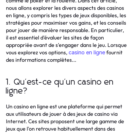
comme le poker et la roulette. Dans cet article,
nous allons explorer les divers aspects des casinos
en ligne, y compris les types de jeux disponibles, les
stratégies pour maximiser vos gains, et les conseils
pour jouer de manière responsable. En particulier,
il est essentiel d'évaluer les sites de façon
appropriée avant de s'engager dans le jeu. Lorsque
vous explorez vos options,
fournit
casino en ligne
des informations complètes...
1. Qu'est-ce qu'un casino en
ligne?
Un casino en ligne est une plateforme qui permet
aux utilisateurs de jouer à des jeux de casino via
Internet. Ces sites proposent une large gamme de
jeux que l'on retrouve habituellement dans des