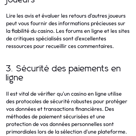
Lire les avis et évaluer les retours d'autres joueurs
peut vous fournir des informations précieuses sur
la fiabilité du casino. Les forums en ligne et les sites
de critiques spécialisés sont d'excellentes
ressources pour recueillir ces commentaires.
3. Sécurité des paiements en
ligne
Il est vital de vérifier qu'un casino en ligne utilise
des protocoles de sécurité robustes pour protéger
vos données et transactions financières. Des
méthodes de paiement sécurisées et une
protection de vos données personnelles sont
primordiales lors de la sélection d'une plateforme.