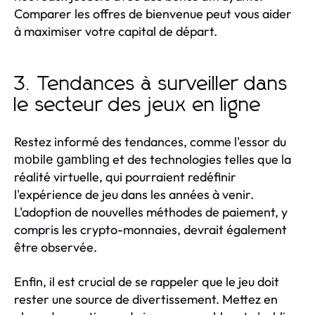
Comparer les offres de bienvenue peut vous aider
à maximiser votre capital de départ.
3. Tendances à surveiller dans
le secteur des jeux en ligne
Restez informé des tendances, comme l'essor du
et des technologies telles que la
mobile gambling
réalité virtuelle, qui pourraient redéfinir
l'expérience de jeu dans les années à venir.
L'adoption de nouvelles méthodes de paiement, y
compris les crypto-monnaies, devrait également
être observée.
Enfin, il est crucial de se rappeler que le jeu doit
rester une source de divertissement. Mettez en