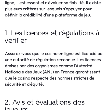
ligne, il est essentiel d'évaluer sa fiabilité. Il existe
plusieurs critères sur lesquels s'appuyer pour
définir la crédibilité d'une plateforme de jeu.
1. Les licences et régulations à
vérifier
Assurez-vous que le casino en ligne est licencié par
une autorité de régulation reconnue. Les licences
émises par des organismes comme l'Autorité
Nationale des Jeux (ANJ) en France garantissent
que le casino respecte des normes strictes de
sécurité et d'équité.
2. Avis et évaluations des
joueurs