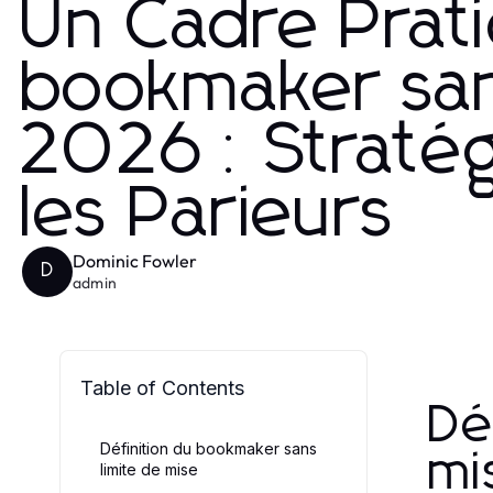
Un Cadre Prati
bookmaker san
2026 : Straté
les Parieurs
Dominic Fowler
D
admin
Table of Contents
Dé
Définition du bookmaker sans
mi
limite de mise