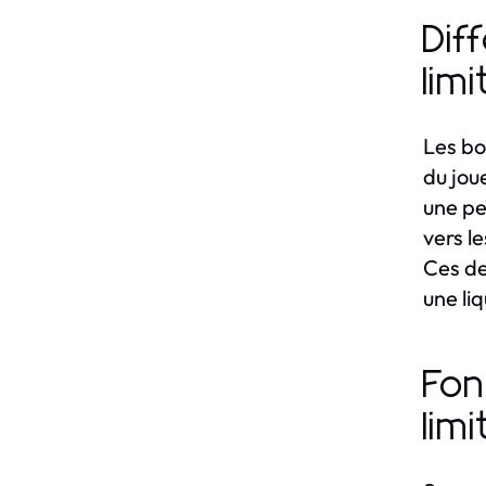
Dif
limi
Les bo
du jou
une pe
vers l
Ces de
une li
Fon
limi