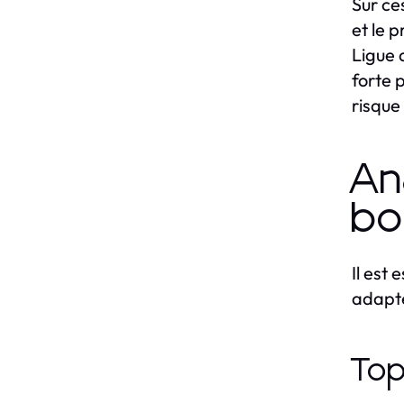
Sur ce
et le 
Ligue 
forte 
risque
An
bo
Il est
adapté
Top