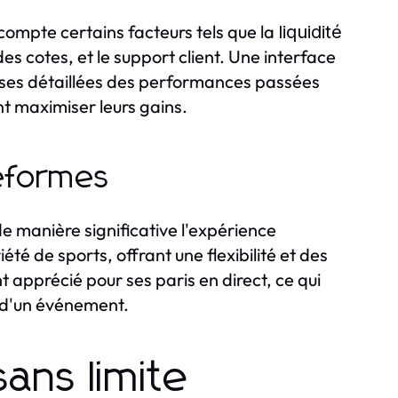
 compte certains facteurs tels que la
liquidité
 des cotes, et le support client. Une interface
alyses détaillées des performances passées
t maximiser leurs gains.
teformes
e manière significative l'expérience
été de sports, offrant une flexibilité et des
t apprécié pour ses paris en direct, ce qui
 d'un événement.
ans limite