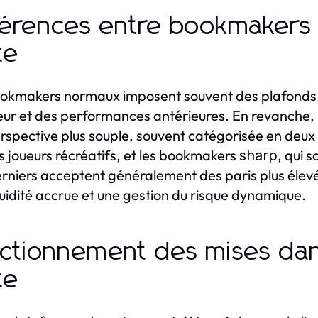
férences entre bookmakers
te
okmakers normaux imposent souvent des plafonds de 
eur et des performances antérieures. En revanche,
rspective plus souple, souvent catégorisée en deux
es joueurs récréatifs, et les bookmakers
, qui 
sharp
rniers acceptent généralement des paris plus élev
quidité accrue et une gestion du risque dynamique.
ctionnement des mises dan
te