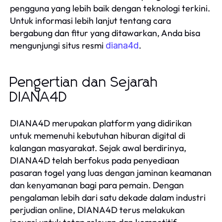
pengguna yang lebih baik dengan teknologi terkini.
Untuk informasi lebih lanjut tentang cara
bergabung dan fitur yang ditawarkan, Anda bisa
mengunjungi situs resmi
.
diana4d
Pengertian dan Sejarah
DIANA4D
DIANA4D merupakan platform yang didirikan
untuk memenuhi kebutuhan hiburan digital di
kalangan masyarakat. Sejak awal berdirinya,
DIANA4D telah berfokus pada penyediaan
pasaran togel yang luas dengan jaminan keamanan
dan kenyamanan bagi para pemain. Dengan
pengalaman lebih dari satu dekade dalam industri
perjudian online, DIANA4D terus melakukan