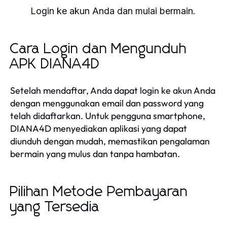
Login ke akun Anda dan mulai bermain.
Cara Login dan Mengunduh
APK DIANA4D
Setelah mendaftar, Anda dapat login ke akun Anda
dengan menggunakan email dan password yang
telah didaftarkan. Untuk pengguna smartphone,
DIANA4D menyediakan aplikasi yang dapat
diunduh dengan mudah, memastikan pengalaman
bermain yang mulus dan tanpa hambatan.
Pilihan Metode Pembayaran
yang Tersedia