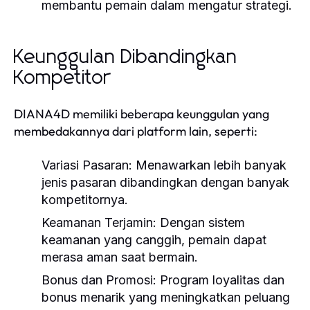
membantu pemain dalam mengatur strategi.
Keunggulan Dibandingkan
Kompetitor
DIANA4D memiliki beberapa keunggulan yang
membedakannya dari platform lain, seperti:
Variasi Pasaran:
Menawarkan lebih banyak
jenis pasaran dibandingkan dengan banyak
kompetitornya.
Keamanan Terjamin:
Dengan sistem
keamanan yang canggih, pemain dapat
merasa aman saat bermain.
Bonus dan Promosi:
Program loyalitas dan
bonus menarik yang meningkatkan peluang