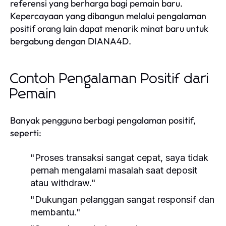
referensi yang berharga bagi pemain baru.
Kepercayaan yang dibangun melalui pengalaman
positif orang lain dapat menarik minat baru untuk
bergabung dengan DIANA4D.
Contoh Pengalaman Positif dari
Pemain
Banyak pengguna berbagi pengalaman positif,
seperti:
"Proses transaksi sangat cepat, saya tidak
pernah mengalami masalah saat deposit
atau withdraw."
"Dukungan pelanggan sangat responsif dan
membantu."