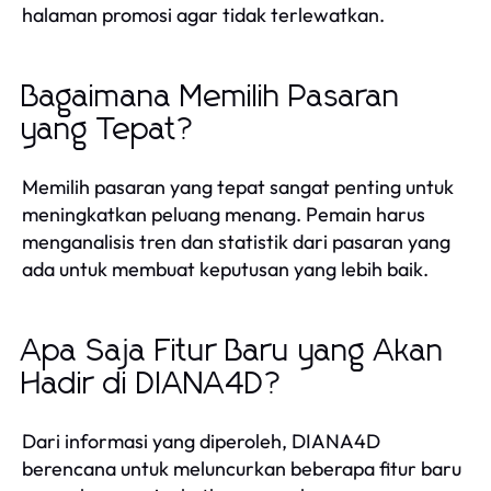
halaman promosi agar tidak terlewatkan.
Bagaimana Memilih Pasaran
yang Tepat?
Memilih pasaran yang tepat sangat penting untuk
meningkatkan peluang menang. Pemain harus
menganalisis tren dan statistik dari pasaran yang
ada untuk membuat keputusan yang lebih baik.
Apa Saja Fitur Baru yang Akan
Hadir di DIANA4D?
Dari informasi yang diperoleh, DIANA4D
berencana untuk meluncurkan beberapa fitur baru