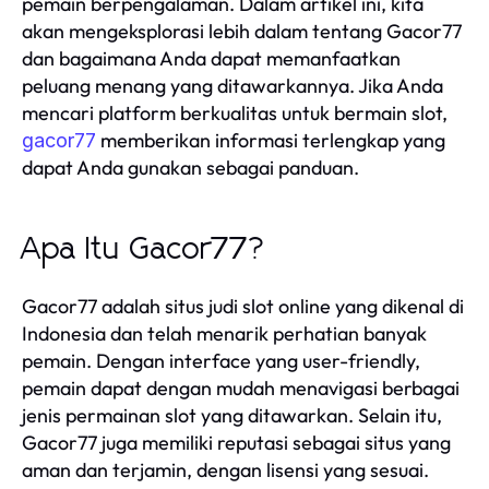
pemain berpengalaman. Dalam artikel ini, kita
akan mengeksplorasi lebih dalam tentang Gacor77
dan bagaimana Anda dapat memanfaatkan
peluang menang yang ditawarkannya. Jika Anda
mencari platform berkualitas untuk bermain slot,
memberikan informasi terlengkap yang
gacor77
dapat Anda gunakan sebagai panduan.
Apa Itu Gacor77?
Gacor77 adalah situs judi slot online yang dikenal di
Indonesia dan telah menarik perhatian banyak
pemain. Dengan interface yang user-friendly,
pemain dapat dengan mudah menavigasi berbagai
jenis permainan slot yang ditawarkan. Selain itu,
Gacor77 juga memiliki reputasi sebagai situs yang
aman dan terjamin, dengan lisensi yang sesuai.