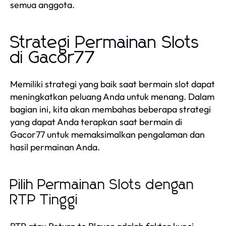
semua anggota.
Strategi Permainan Slots
di Gacor77
Memiliki strategi yang baik saat bermain slot dapat
meningkatkan peluang Anda untuk menang. Dalam
bagian ini, kita akan membahas beberapa strategi
yang dapat Anda terapkan saat bermain di
Gacor77 untuk memaksimalkan pengalaman dan
hasil permainan Anda.
Pilih Permainan Slots dengan
RTP Tinggi