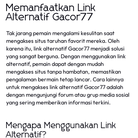
Memanfaatkan Link
Alternatif Gacor77
Tak jarang pemain mengalami kesulitan saat
mengakses situs taruhan favorit mereka. Oleh
karena itu, link alternatif Gacor77 menjadi solusi
yang sangat berguna. Dengan menggunakan link
alternatif, pemain dapat dengan mudah
mengakses situs tanpa hambatan, memastikan
pengalaman bermain tetap lancar. Cara lainnya
untuk mengakses link alternatif Gacor77 adalah
dengan mengunjungi forum atau grup media sosial
yang sering memberikan informasi terkini.
Mengapa Menggunakan Link
Alternatif?