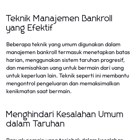
Teknik Manajemen Bankroll
yang Efektif
Beberapa teknik yang umum digunakan dalam
manajemen bankroll termasuk menetapkan batas
harian, menggunakan sistem taruhan progresif,
dan memisahkan uang untuk bermain dari uang
untuk keperluan lain. Teknik seperti ini membantu
mengontrol pengeluaran dan memaksimalkan
kenikmatan saat bermain.
Menghindari Kesalahan Umum
dalam Taruhan