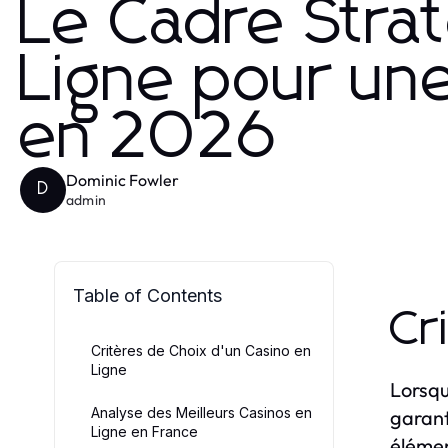
Le Cadre Stra
Ligne pour une
en 2026
Dominic Fowler
D
admin
Table of Contents
Cr
Critères de Choix d'un Casino en
Ligne
Lorsqu
Analyse des Meilleurs Casinos en
garant
Ligne en France
élément