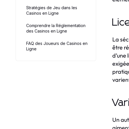
Stratégies de Jeu dans les
Casinos en Ligne
Lic
Comprendre la Réglementation
des Casinos en Ligne
La séc
FAQ des Joueurs de Casinos en
être r
Ligne
d’une 
exigée
pratiq
varient
Var
Un autr
aiment