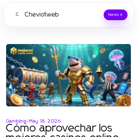
Cheviotweb
C
News
Gambling
-
May 18, 2026
Cómo aprovechar los