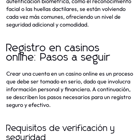
autenticación biométrica, como el reconocimiento
facial o las huellas dactilares, se están volviendo
cada vez más comunes, ofreciendo un nivel de
seguridad adicional y comodidad.
Registro en casinos
online: Pasos a seguir
Crear una cuenta en un casino online es un proceso
que debe ser tomado en serio, dado que involucra
información personal y financiera. A continuación,
se describen los pasos necesarios para un registro
seguro y efectivo.
Requisitos de verificación y
seguridad