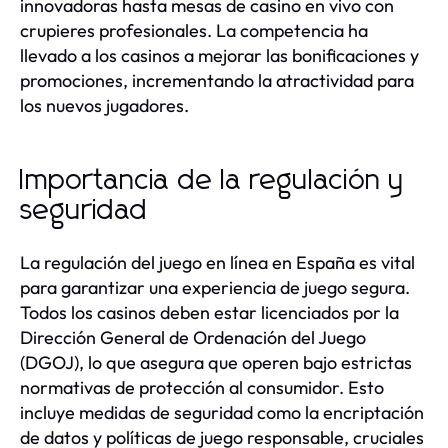
innovadoras hasta mesas de casino en vivo con
crupieres profesionales. La competencia ha
llevado a los casinos a mejorar las bonificaciones y
promociones, incrementando la atractividad para
los nuevos jugadores.
Importancia de la regulación y
seguridad
La regulación del juego en línea en España es vital
para garantizar una experiencia de juego segura.
Todos los casinos deben estar licenciados por la
Dirección General de Ordenación del Juego
(DGOJ), lo que asegura que operen bajo estrictas
normativas de protección al consumidor. Esto
incluye medidas de seguridad como la encriptación
de datos y políticas de juego responsable, cruciales