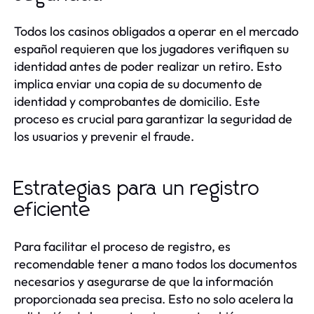
Todos los casinos obligados a operar en el mercado
español requieren que los jugadores verifiquen su
identidad antes de poder realizar un retiro. Esto
implica enviar una copia de su documento de
identidad y comprobantes de domicilio. Este
proceso es crucial para garantizar la seguridad de
los usuarios y prevenir el fraude.
Estrategias para un registro
eficiente
Para facilitar el proceso de registro, es
recomendable tener a mano todos los documentos
necesarios y asegurarse de que la información
proporcionada sea precisa. Esto no solo acelera la