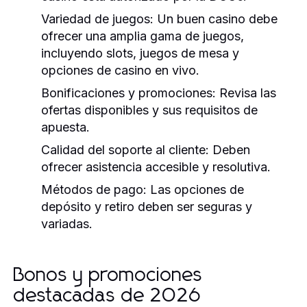
Variedad de juegos:
Un buen casino debe
ofrecer una amplia gama de juegos,
incluyendo slots, juegos de mesa y
opciones de casino en vivo.
Bonificaciones y promociones:
Revisa las
ofertas disponibles y sus requisitos de
apuesta.
Calidad del soporte al cliente:
Deben
ofrecer asistencia accesible y resolutiva.
Métodos de pago:
Las opciones de
depósito y retiro deben ser seguras y
variadas.
Bonos y promociones
destacadas de 2026