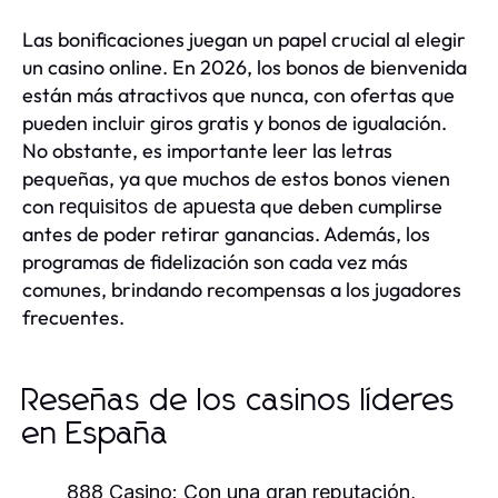
Las bonificaciones juegan un papel crucial al elegir
un casino online. En 2026, los bonos de bienvenida
están más atractivos que nunca, con ofertas que
pueden incluir giros gratis y bonos de igualación.
No obstante, es importante leer las letras
pequeñas, ya que muchos de estos bonos vienen
con
que deben cumplirse
requisitos de apuesta
antes de poder retirar ganancias. Además, los
programas de fidelización son cada vez más
comunes, brindando recompensas a los jugadores
frecuentes.
Reseñas de los casinos líderes
en España
888 Casino:
Con una gran reputación,