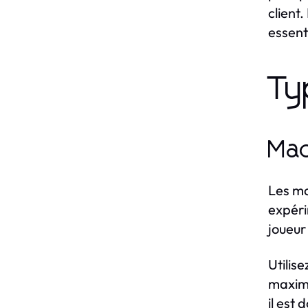
client
essent
Ty
Mac
Les mac
expéri
joueur
Utilis
maximi
il est