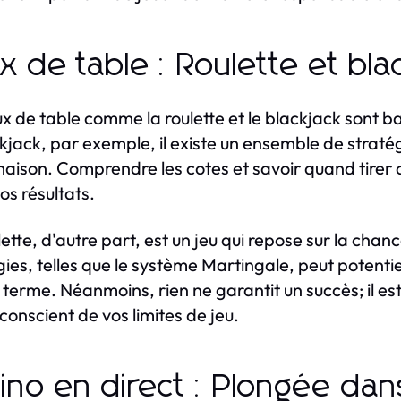
x de table : Roulette et bla
ux de table comme la roulette et le blackjack sont b
ckjack, par exemple, il existe un ensemble de straté
maison. Comprendre les cotes et savoir quand tirer 
os résultats.
lette, d'autre part, est un jeu qui repose sur la chan
gies, telles que le système Martingale, peut potent
g terme. Néanmoins, rien ne garantit un succès; il es
 conscient de vos limites de jeu.
ino en direct : Plongée dan