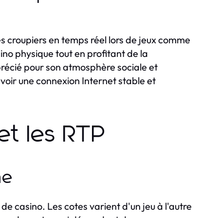
es croupiers en temps réel lors de jeux comme
ino physique tout en profitant de la
précié pour son atmosphère sociale et
voir une connexion Internet stable et
et les RTP
ne
de casino. Les cotes varient d'un jeu à l'autre