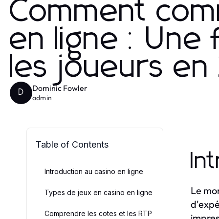
Comment comm
en ligne : Une 
les joueurs e
Dominic Fowler
D
admin
Table of Contents
In
Introduction au casino en ligne
Le mo
Types de jeux en casino en ligne
d'expé
Comprendre les cotes et les RTP
impres