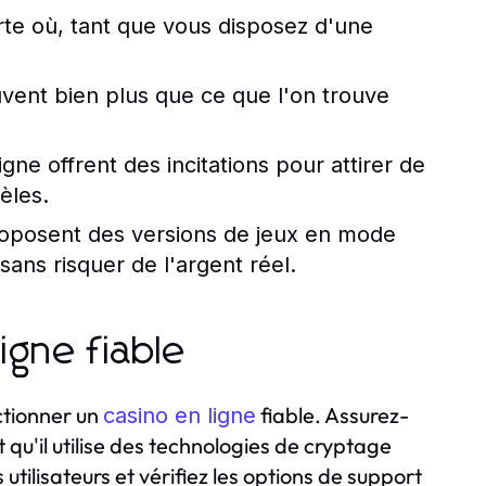
te où, tant que vous disposez d'une
vent bien plus que ce que l'on trouve
ne offrent des incitations pour attirer de
èles.
roposent des versions de jeux en mode
sans risquer de l'argent réel.
igne fiable
ectionner un
fiable. Assurez-
casino en ligne
 qu'il utilise des technologies de cryptage
utilisateurs et vérifiez les options de support