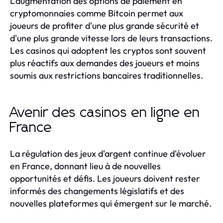
L'augmentation des options de paiement en
cryptomonnaies comme Bitcoin permet aux
joueurs de profiter d'une plus grande sécurité et
d'une plus grande vitesse lors de leurs transactions.
Les casinos qui adoptent les cryptos sont souvent
plus réactifs aux demandes des joueurs et moins
soumis aux restrictions bancaires traditionnelles.
Avenir des casinos en ligne en
France
La régulation des jeux d'argent continue d'évoluer
en France, donnant lieu à de nouvelles
opportunités et défis. Les joueurs doivent rester
informés des changements législatifs et des
nouvelles plateformes qui émergent sur le marché.