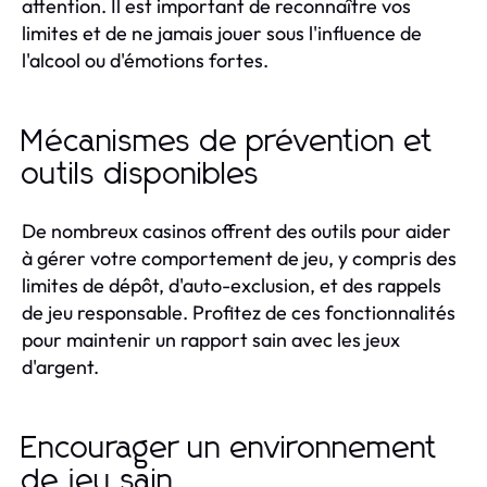
attention. Il est important de reconnaître vos
limites et de ne jamais jouer sous l'influence de
l'alcool ou d'émotions fortes.
Mécanismes de prévention et
outils disponibles
De nombreux casinos offrent des outils pour aider
à gérer votre comportement de jeu, y compris des
limites de dépôt, d'auto-exclusion, et des rappels
de jeu responsable. Profitez de ces fonctionnalités
pour maintenir un rapport sain avec les jeux
d'argent.
Encourager un environnement
de jeu sain