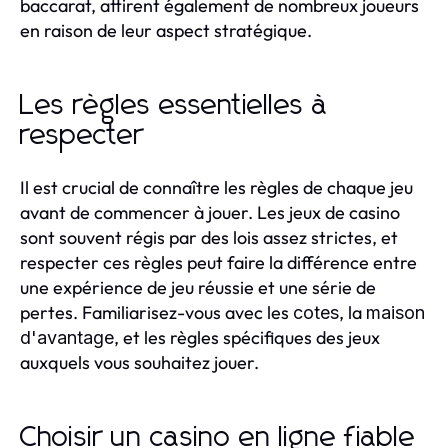
baccarat, attirent également de nombreux joueurs
en raison de leur aspect stratégique.
Les règles essentielles à
respecter
Il est crucial de connaître les règles de chaque jeu
avant de commencer à jouer. Les jeux de casino
sont souvent régis par des lois assez strictes, et
respecter ces règles peut faire la différence entre
une expérience de jeu réussie et une série de
pertes. Familiarisez-vous avec les
, la
cotes
maison
, et les règles spécifiques des jeux
d'avantage
auxquels vous souhaitez jouer.
Choisir un casino en ligne fiable