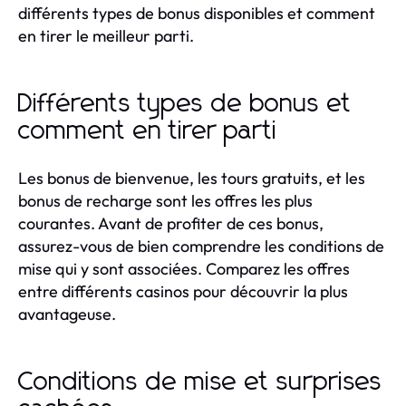
différents types de bonus disponibles et comment
en tirer le meilleur parti.
Différents types de bonus et
comment en tirer parti
Les bonus de bienvenue, les tours gratuits, et les
bonus de recharge sont les offres les plus
courantes. Avant de profiter de ces bonus,
assurez-vous de bien comprendre les conditions de
mise qui y sont associées. Comparez les offres
entre différents casinos pour découvrir la plus
avantageuse.
Conditions de mise et surprises