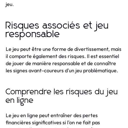
jeu.
Risques associés et jeu
responsable
Le jeu peut être une forme de divertissement, mais
il comporte également des risques. Il est essentiel
de jouer de manière responsable et de connaître
les signes avant-coureurs d'un jeu problématique.
Comprendre les risques du jeu
en ligne
Le jeu en ligne peut entraîner des pertes
financières significatives si l'on ne fait pas