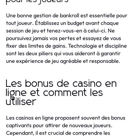
Une bonne gestion de bankroll est essentielle pour
tout joueur. Établissez un budget avant chaque
session de jeu et tenez-vous-en à celui-ci. Ne
poursuivez jamais vos pertes et essayez de vous
fixer des limites de gains. Technologie et discipline
sont les deux piliers qui vous aideront à garantir
une expérience de jeu agréable et responsable.
Les bonus de casino en
ligne et comment les
utiliser
Les casinos en ligne proposent souvent des bonus
captivants pour attirer de nouveaux joueurs.
Cependant, il est crucial de comprendre les