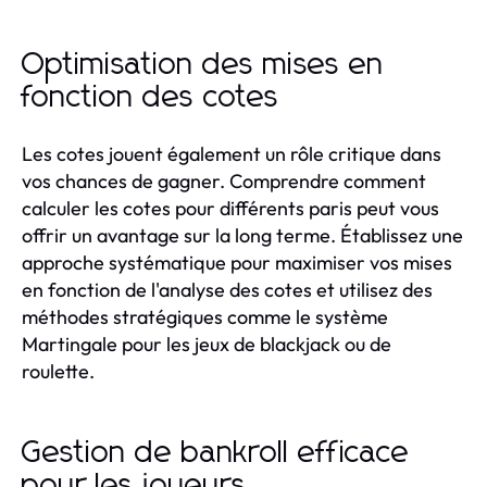
Optimisation des mises en
fonction des cotes
Les cotes jouent également un rôle critique dans
vos chances de gagner. Comprendre comment
calculer les cotes pour différents paris peut vous
offrir un avantage sur la long terme. Établissez une
approche systématique pour maximiser vos mises
en fonction de l'analyse des cotes et utilisez des
méthodes stratégiques comme le système
Martingale pour les jeux de blackjack ou de
roulette.
Gestion de bankroll efficace
pour les joueurs