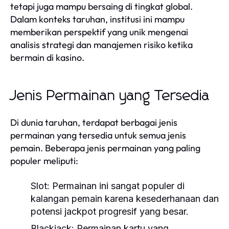
tetapi juga mampu bersaing di tingkat global.
Dalam konteks taruhan, institusi ini mampu
memberikan perspektif yang unik mengenai
analisis strategi dan manajemen risiko ketika
bermain di kasino.
Jenis Permainan yang Tersedia
Di dunia taruhan, terdapat berbagai jenis
permainan yang tersedia untuk semua jenis
pemain. Beberapa jenis permainan yang paling
populer meliputi:
Slot:
Permainan ini sangat populer di
kalangan pemain karena kesederhanaan dan
potensi jackpot progresif yang besar.
Blackjack:
Permainan kartu yang