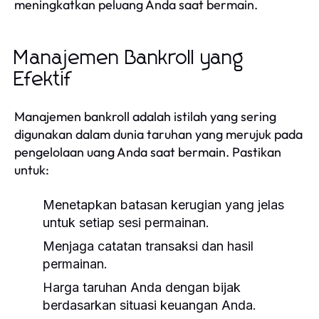
meningkatkan peluang Anda saat bermain.
Manajemen Bankroll yang
Efektif
Manajemen bankroll adalah istilah yang sering
digunakan dalam dunia taruhan yang merujuk pada
pengelolaan uang Anda saat bermain. Pastikan
untuk:
Menetapkan batasan kerugian yang jelas
untuk setiap sesi permainan.
Menjaga catatan transaksi dan hasil
permainan.
Harga taruhan Anda dengan bijak
berdasarkan situasi keuangan Anda.