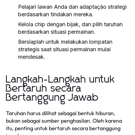
Pelajari lawan Anda dan adaptação strategi
berdasarkan tindakan mereka.
Kelola chip dengan bijak, dan pilih taruhan
berdasarkan situasi permainan.
Bersiaplah untuk melakukan lompatan
strategis saat situasi permainan mulai
mendesak.
Langkah-Langkah untuk
Bertaruh secara
Bertanggung Jawab
Taruhan harus dilihat sebagai bentuk hiburan,
bukan sebagai sumber penghasilan. Oleh karena
itu, penting untuk bertaruh secara bertanggung