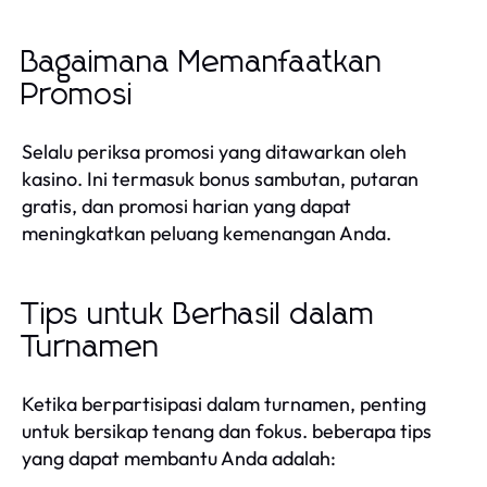
Bagaimana Memanfaatkan
Promosi
Selalu periksa promosi yang ditawarkan oleh
kasino. Ini termasuk bonus sambutan, putaran
gratis, dan promosi harian yang dapat
meningkatkan peluang kemenangan Anda.
Tips untuk Berhasil dalam
Turnamen
Ketika berpartisipasi dalam turnamen, penting
untuk bersikap tenang dan fokus. beberapa tips
yang dapat membantu Anda adalah: