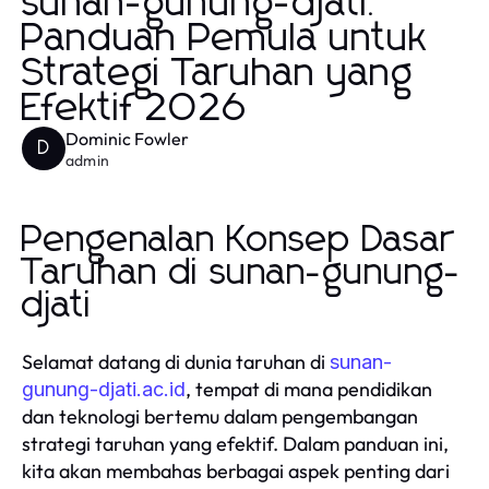
sunan-gunung-djati:
Panduan Pemula untuk
Strategi Taruhan yang
Efektif 2026
Dominic Fowler
D
admin
Pengenalan Konsep Dasar
Taruhan di sunan-gunung-
djati
Selamat datang di dunia taruhan di
sunan-
, tempat di mana pendidikan
gunung-djati.ac.id
dan teknologi bertemu dalam pengembangan
strategi taruhan yang efektif. Dalam panduan ini,
kita akan membahas berbagai aspek penting dari