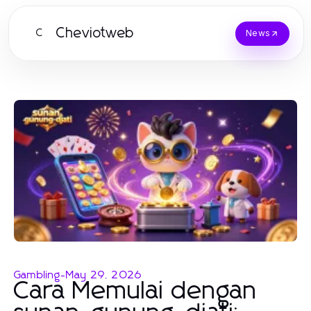
Cheviotweb
C
News
Gambling
-
May 29, 2026
Cara Memulai dengan