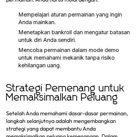
Mempelajari aturan permainan yang ingin
Anda mainkan.
Menetapkan bankroll dan mengatur batasan
untuk diri Anda sendiri.
Mencoba permainan dalam mode demo
untuk memahami mekanik tanpa risiko
kehilangan uang.
Strategi Pemenang untuk
Memaksimalkan Peluang
Setelah Anda memahami dasar-dasar permainan,
langkah selanjutnya adalah mengembangkan
strategi yang dapat membantu Anda
memaksimalkan peluang kemenangan. Dalam