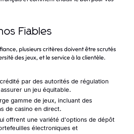
nos Fiables
iance, plusieurs critères doivent être scrutés
rsité des jeux, et le service à la clientèle.
crédité par des autorités de régulation
assurer un jeu équitable.
rge gamme de jeux, incluant des
s de casino en direct.
i offrent une variété d'options de dépôt
rtefeuilles électroniques et