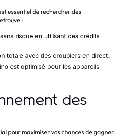
 est essentiel de rechercher des
retrouve :
ans risque en utilisant des crédits
n totale avec des croupiers en direct.
no est optimisé pour les appareils
onnement des
ial pour maximiser vos chances de gagner.