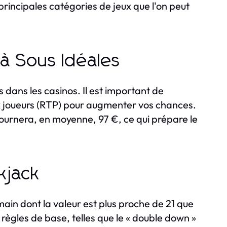
principales catégories de jeux que l'on peut
à Sous Idéales
s dans les casinos. Il est important de
x joueurs (RTP) pour augmenter vos chances.
tournera, en moyenne, 97 €, ce qui prépare le
kjack
 main dont la valeur est plus proche de 21 que
 règles de base, telles que le « double down »