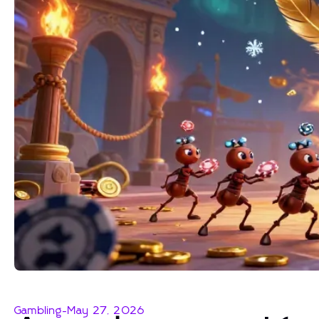
Gambling
-
May 27, 2026