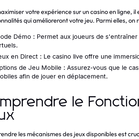
aximiser votre expérience sur un casino en ligne, il
onnalités qui amélioreront votre jeu. Parmi elles, on 
ode Démo :
Permet aux joueurs de s'entraîner s
rtuels.
eux en Direct :
Le casino live offre une immersio
ptions de Jeu Mobile :
Assurez-vous que le casi
obiles afin de jouer en déplacement.
mprendre le Foncti
ux
ndre les mécanismes des jeux disponibles est cruc