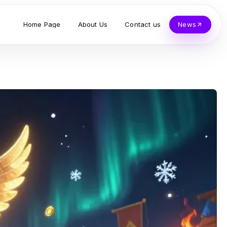
Home Page
About Us
Contact us
News