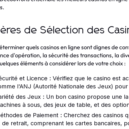
s.
tères de Sélection des Casi
éterminer quels casinos en ligne sont dignes de conf
cence d'opération, la sécurité des transactions, la dive
quelques éléments à considérer lors de votre choix :
écurité et Licence :
Vérifiez que le casino est ac
omme l'ANJ (Autorité Nationale des Jeux) pour 
ariété des Jeux :
Un bon casino propose une la
achines à sous, des jeux de table, et des option
éthodes de Paiement :
Cherchez des casinos qu
t de retrait, comprenant les cartes bancaires, po