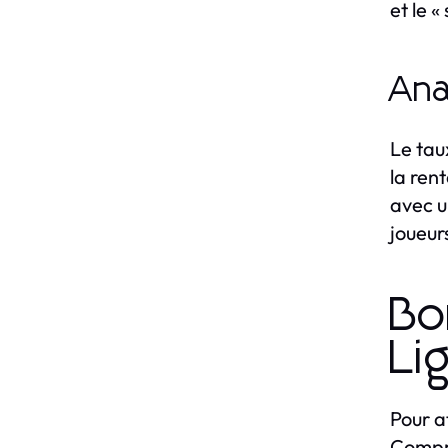
et le «
Ana
Le tau
la ren
avec u
joueur
Bo
Li
Pour a
Compre