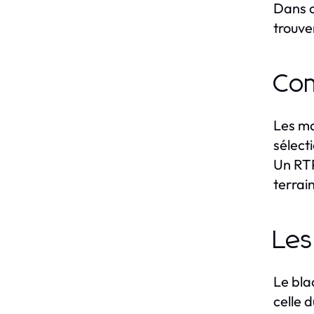
Dans c
trouve
Com
Les ma
sélect
Un RTP
terrai
Les
Le bla
celle 