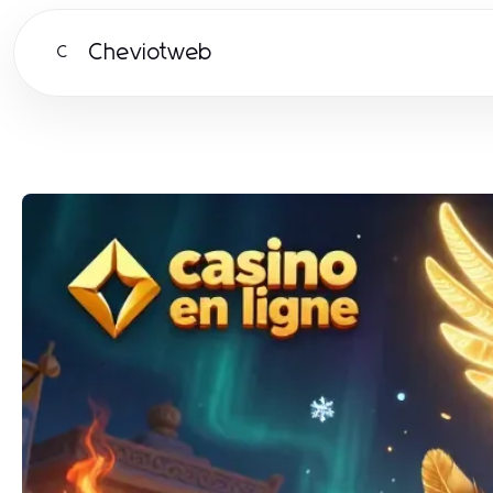
Cheviotweb
C