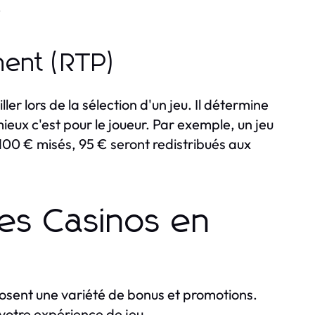
.
ment (RTP)
ler lors de la sélection d'un jeu. Il détermine
mieux c'est pour le joueur. Par exemple, un jeu
00 € misés, 95 € seront redistribués aux
es Casinos en
posent une variété de bonus et promotions.
otre expérience de jeu.