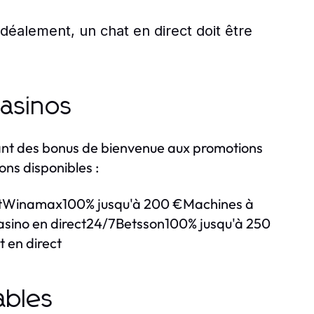
Idéalement, un chat en direct doit être
asinos
llant des bonus de bienvenue aux promotions
ons disponibles :
entWinamax100% jusqu'à 200 €Machines à
asino en direct24/7Betsson100% jusqu'à 250
 en direct
ables