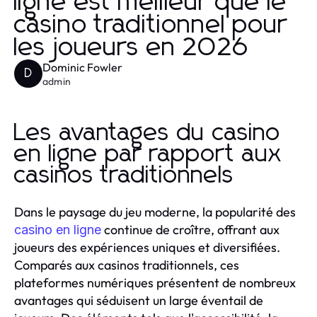
ligne est meilleur que le
casino traditionnel pour
les joueurs en 2026
Dominic Fowler
D
admin
Les avantages du casino
en ligne par rapport aux
casinos traditionnels
Dans le paysage du jeu moderne, la popularité des
continue de croître, offrant aux
casino en ligne
joueurs des expériences uniques et diversifiées.
Comparés aux casinos traditionnels, ces
plateformes numériques présentent de nombreux
avantages qui séduisent un large éventail de