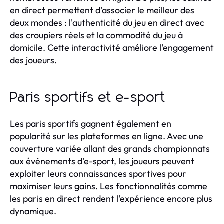
en direct permettent d'associer le meilleur des
deux mondes : l'authenticité du jeu en direct avec
des croupiers réels et la commodité du jeu à
domicile. Cette interactivité améliore l'engagement
des joueurs.
Paris sportifs et e-sport
Les paris sportifs gagnent également en
popularité sur les plateformes en ligne. Avec une
couverture variée allant des grands championnats
aux événements d'e-sport, les joueurs peuvent
exploiter leurs connaissances sportives pour
maximiser leurs gains. Les fonctionnalités comme
les paris en direct rendent l'expérience encore plus
dynamique.