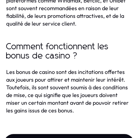
plateformes comme Winamax, Betclic, et Unibet
sont souvent recommandées en raison de leur
fiabilité, de leurs promotions attractives, et de la
qualité de leur service client.
Comment fonctionnent les
bonus de casino ?
Les bonus de casino sont des incitations offertes
aux joueurs pour attirer et maintenir leur intérêt.
Toutefois, ils sont souvent soumis à des conditions
de mise, ce qui signifie que les joueurs doivent
miser un certain montant avant de pouvoir retirer
les gains issus de ces bonus.