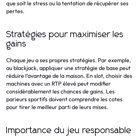
que soit le stress ou la tentation de récupérer ses
pertes.
Stratégies pour maximiser les
gains
Chaque jeu a ses propres stratégies. Par exemple,
au blackjack, appliquer une stratégie de base peut
réduire l'avantage de la maison. En slot, choisir des
machines avec un RTP élevé peut modifier
considérablement les chances de gains. Les
parieurs sportifs doivent comprendre les cotes
pour tirer le meilleur parti de leurs mises.
Importance du jeu responsable