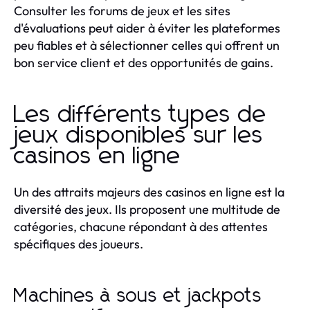
Consulter les forums de jeux et les sites
d'évaluations peut aider à éviter les plateformes
peu fiables et à sélectionner celles qui offrent un
bon service client et des opportunités de gains.
Les différents types de
jeux disponibles sur les
casinos en ligne
Un des attraits majeurs des casinos en ligne est la
diversité des jeux. Ils proposent une multitude de
catégories, chacune répondant à des attentes
spécifiques des joueurs.
Machines à sous et jackpots