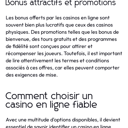
Bonus attractifs et promotions
Les bonus offerts par les casinos en ligne sont
souvent bien plus lucratifs que ceux des casinos
physiques. Des promotions telles que les bonus de
bienvenue, des tours gratuits et des programmes
de fidélité sont conçues pour attirer et
récompenser les joueurs. Toutefois, il est important
de lire attentivement les termes et conditions
associés à ces offres, car elles peuvent comporter
des exigences de mise.
Comment choisir un
casino en ligne fiable
Avec une multitude d'options disponibles, il devient
essentiel de savoir identifier un casino en ligne