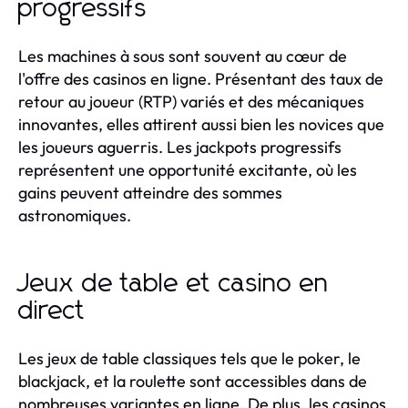
progressifs
Les machines à sous sont souvent au cœur de
l'offre des casinos en ligne. Présentant des taux de
retour au joueur (RTP) variés et des mécaniques
innovantes, elles attirent aussi bien les novices que
les joueurs aguerris. Les jackpots progressifs
représentent une opportunité excitante, où les
gains peuvent atteindre des sommes
astronomiques.
Jeux de table et casino en
direct
Les jeux de table classiques tels que le poker, le
blackjack, et la roulette sont accessibles dans de
nombreuses variantes en ligne. De plus, les casinos