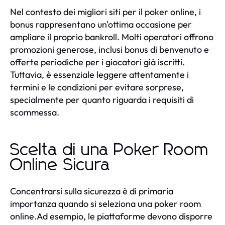
Nel contesto dei migliori siti per il poker online, i
bonus rappresentano un'ottima occasione per
ampliare il proprio bankroll. Molti operatori offrono
promozioni generose, inclusi bonus di benvenuto e
offerte periodiche per i giocatori già iscritti.
Tuttavia, è essenziale leggere attentamente i
termini e le condizioni per evitare sorprese,
specialmente per quanto riguarda i requisiti di
scommessa.
Scelta di una Poker Room
Online Sicura
Concentrarsi sulla sicurezza è di primaria
importanza quando si seleziona una poker room
online.Ad esempio, le piattaforme devono disporre