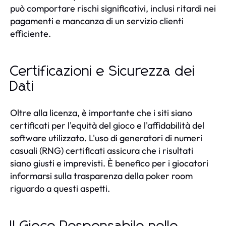
può comportare rischi significativi, inclusi ritardi nei
pagamenti e mancanza di un servizio clienti
efficiente.
Certificazioni e Sicurezza dei
Dati
Oltre alla licenza, è importante che i siti siano
certificati per l'equità del gioco e l'affidabilità del
software utilizzato. L'uso di generatori di numeri
casuali (RNG) certificati assicura che i risultati
siano giusti e imprevisti. È benefico per i giocatori
informarsi sulla trasparenza della poker room
riguardo a questi aspetti.