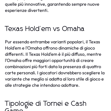
quelle più innovative, garantendo sempre nuove
esperienze divertenti.
Texas Hold'em vs Omaha
Pur essendo entrambe varianti popolari, il Texas
Hold'em e l'Omaha offrono dinamiche di gioco
differenti. Il Texas Hold'em è il più diffuso, mentre
l'Omaha offre maggiori opportunità di creare
combinazioni più forti data la presenza di quattro
carte personali. I giocatori dovrebbero scegliere la
variante che meglio si adatta al loro stile di gioco e
alle strategie che intendono adottare.
Tipologie di Tornei e Cash