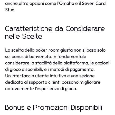
anche altre opzioni come l'Omaha e il Seven Card
Stud.
Caratteristiche da Considerare
nelle Scelte
La scelta della poker room giusta non si basa solo
sui bonus di benvenuto. È fondamentale
considerare la stabilità della piattaforma, le opzioni
di gioco disponibili, e i metodi di pagamento.
Un'interfaccia utente intuitiva e una sezione
dedicata al supporto clienti possono migliorare
notevolmente l'esperienza di gioco.
Bonus e Promozioni Disponibili