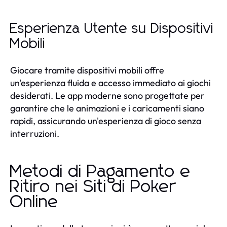
Esperienza Utente su Dispositivi
Mobili
Giocare tramite dispositivi mobili offre
un'esperienza fluida e accesso immediato ai giochi
desiderati. Le app moderne sono progettate per
garantire che le animazioni e i caricamenti siano
rapidi, assicurando un'esperienza di gioco senza
interruzioni.
Metodi di Pagamento e
Ritiro nei Siti di Poker
Online