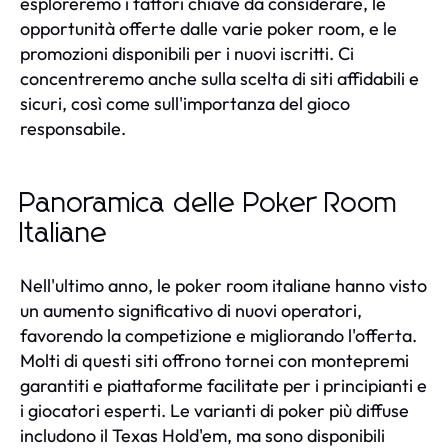
esploreremo i fattori chiave da considerare, le
opportunità offerte dalle varie poker room, e le
promozioni disponibili per i nuovi iscritti. Ci
concentreremo anche sulla scelta di siti affidabili e
sicuri, così come sull'importanza del gioco
responsabile.
Panoramica delle Poker Room
Italiane
Nell'ultimo anno, le poker room italiane hanno visto
un aumento significativo di nuovi operatori,
favorendo la competizione e migliorando l'offerta.
Molti di questi siti offrono tornei con montepremi
garantiti e piattaforme facilitate per i principianti e
i giocatori esperti. Le varianti di poker più diffuse
includono il Texas Hold'em, ma sono disponibili