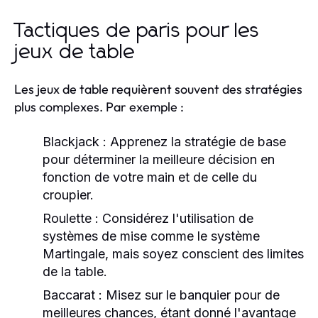
Tactiques de paris pour les
jeux de table
Les jeux de table requièrent souvent des stratégies
plus complexes. Par exemple :
Blackjack :
Apprenez la stratégie de base
pour déterminer la meilleure décision en
fonction de votre main et de celle du
croupier.
Roulette :
Considérez l'utilisation de
systèmes de mise comme le système
Martingale, mais soyez conscient des limites
de la table.
Baccarat :
Misez sur le banquier pour de
meilleures chances, étant donné l'avantage