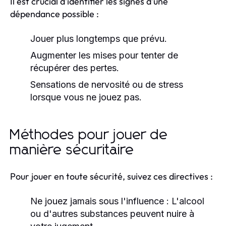
Il est crucial d'identifier les signes d'une
dépendance possible :
Jouer plus longtemps que prévu.
Augmenter les mises pour tenter de
récupérer des pertes.
Sensations de nervosité ou de stress
lorsque vous ne jouez pas.
Méthodes pour jouer de
manière sécuritaire
Pour jouer en toute sécurité, suivez ces directives :
Ne jouez jamais sous l'influence :
L'alcool
ou d'autres substances peuvent nuire à