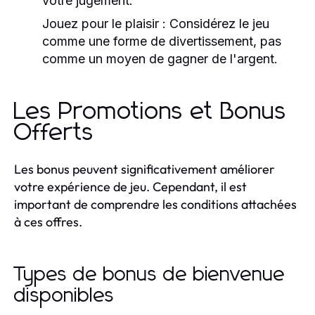
votre jugement.
Jouez pour le plaisir :
Considérez le jeu
comme une forme de divertissement, pas
comme un moyen de gagner de l'argent.
Les Promotions et Bonus
Offerts
Les bonus peuvent significativement améliorer
votre expérience de jeu. Cependant, il est
important de comprendre les conditions attachées
à ces offres.
Types de bonus de bienvenue
disponibles