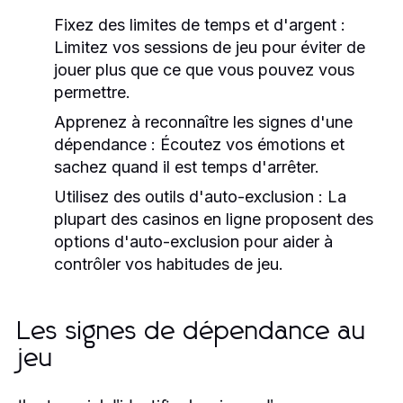
Fixez des limites de temps et d'argent :
Limitez vos sessions de jeu pour éviter de
jouer plus que ce que vous pouvez vous
permettre.
Apprenez à reconnaître les signes d'une
dépendance :
Écoutez vos émotions et
sachez quand il est temps d'arrêter.
Utilisez des outils d'auto-exclusion :
La
plupart des casinos en ligne proposent des
options d'auto-exclusion pour aider à
contrôler vos habitudes de jeu.
Les signes de dépendance au
jeu