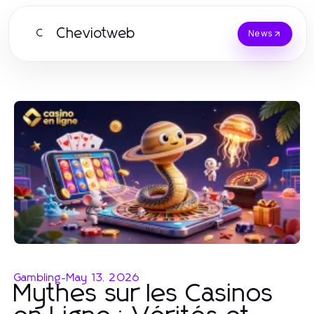
Cheviotweb
C
News
Gambling
-
May 13, 2026
Mythes sur les Casinos