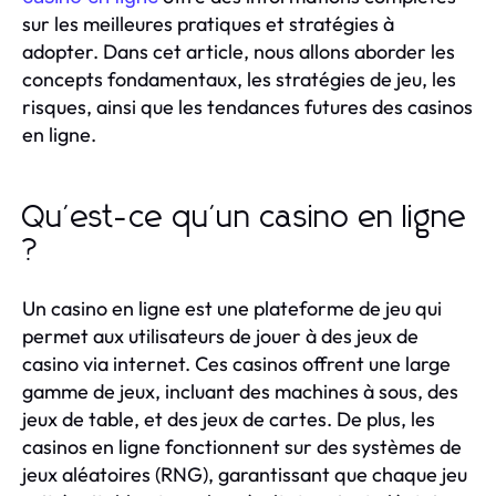
sur les meilleures pratiques et stratégies à
adopter. Dans cet article, nous allons aborder les
concepts fondamentaux, les stratégies de jeu, les
risques, ainsi que les tendances futures des casinos
en ligne.
Qu'est-ce qu'un casino en ligne
?
Un casino en ligne est une plateforme de jeu qui
permet aux utilisateurs de jouer à des jeux de
casino via internet. Ces casinos offrent une large
gamme de jeux, incluant des machines à sous, des
jeux de table, et des jeux de cartes. De plus, les
casinos en ligne fonctionnent sur des systèmes de
jeux aléatoires (RNG), garantissant que chaque jeu