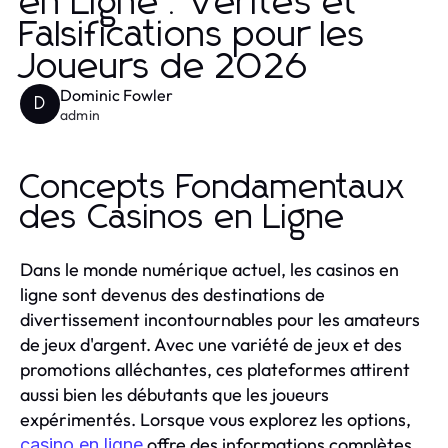
en Ligne : Vérités et
Falsifications pour les
Joueurs de 2026
Dominic Fowler
D
admin
Concepts Fondamentaux
des Casinos en Ligne
Dans le monde numérique actuel, les casinos en
ligne sont devenus des destinations de
divertissement incontournables pour les amateurs
de jeux d'argent. Avec une variété de jeux et des
promotions alléchantes, ces plateformes attirent
aussi bien les débutants que les joueurs
expérimentés. Lorsque vous explorez les options,
offre des informations complètes
casino en ligne