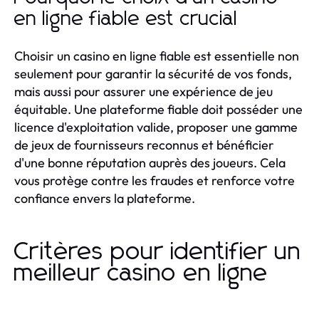
en ligne fiable est crucial
Choisir un casino en ligne fiable est essentielle non
seulement pour garantir la sécurité de vos fonds,
mais aussi pour assurer une expérience de jeu
équitable. Une plateforme fiable doit posséder une
licence d'exploitation valide, proposer une gamme
de jeux de fournisseurs reconnus et bénéficier
d'une bonne réputation auprès des joueurs. Cela
vous protège contre les fraudes et renforce votre
confiance envers la plateforme.
Critères pour identifier un
meilleur casino en ligne