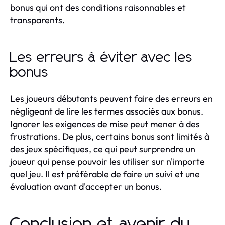
bonus qui ont des conditions raisonnables et
transparents.
Les erreurs à éviter avec les
bonus
Les joueurs débutants peuvent faire des erreurs en
négligeant de lire les termes associés aux bonus.
Ignorer les exigences de mise peut mener à des
frustrations. De plus, certains bonus sont limités à
des jeux spécifiques, ce qui peut surprendre un
joueur qui pense pouvoir les utiliser sur n'importe
quel jeu. Il est préférable de faire un suivi et une
évaluation avant d'accepter un bonus.
Conclusion et avenir du