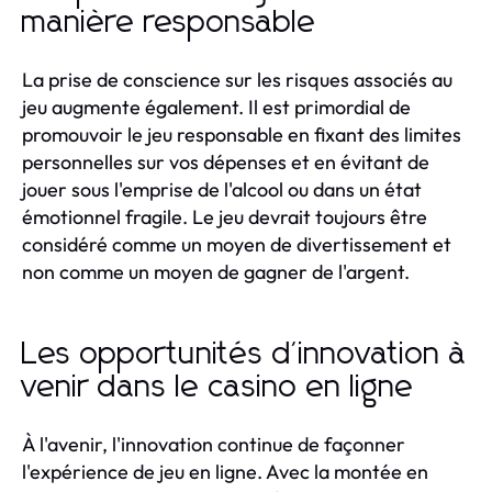
manière responsable
La prise de conscience sur les risques associés au
jeu augmente également. Il est primordial de
promouvoir le jeu responsable en fixant des limites
personnelles sur vos dépenses et en évitant de
jouer sous l'emprise de l'alcool ou dans un état
émotionnel fragile. Le jeu devrait toujours être
considéré comme un moyen de divertissement et
non comme un moyen de gagner de l'argent.
Les opportunités d'innovation à
venir dans le casino en ligne
À l'avenir, l'innovation continue de façonner
l'expérience de jeu en ligne. Avec la montée en